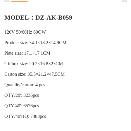
MODEL：DZ-AK-B059
120V 50/60Hz 60OW
Product size: 34.1×18.2×14.9CM
Plate size: 17.1×17.1CM
Giftbox size: 20.2×16.8×23CM
Carton size: 35.5×21.2×47.5CM
Quantity/carton: 4 pcs
QTY/20': 3236pcs
QTY/40': 6576pcs
QTY/40'HQ: 7488pcs